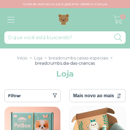
clube de assinatura para gestante ,bebês e crianças
0
Início
>
Loja
>
breadcrumbs.caixas-especiais
>
breadcrumbs.dia-das-criancas
Loja
Filtrar